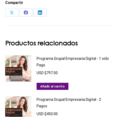
Contenidos
Compartir
utilizando
Share
Share
Share
herramientas
on
on
on
de
Inteligencia
X
Facebook
LinkedIn
Artificial
Productos relacionados
cantidad
Programa Grupal Empresaria Digital - 1 sólo
Pago
USD $
797.00
Añadir al carrito
Programa Grupal Empresaria Digital - 2
Pagos
USD $
450.00