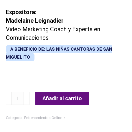
Expositora:
Madelaine Leignadier
Video Marketing Coach y Experta en
Comunicaciones
A BENEFICIO DE: LAS NIÑAS CANTORAS DE SAN
MIGUELITO
Masterclass:
Añadir al carrito
Simplifica
tu
Categoría:
Entrenamientos Online
Creación
de